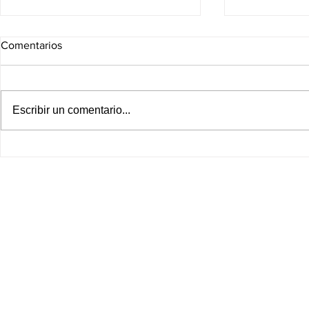
Comentarios
Escribir un comentario...
¡BOMBAZO EN LA MLS!
¡América inic
CHUCKY LOZANO CAMBIA
internaciona
DE EQUIPO Y BUSCA
ver EN VIVO
RESUCITAR SU CARRERA
Leagues Cu