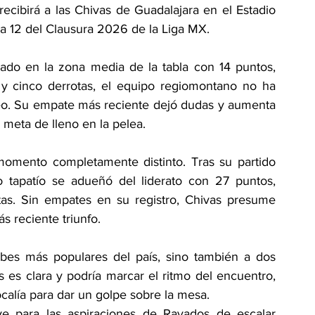
cibirá a las Chivas de Guadalajara en el Estadio 
a 12 del Clausura 2026 de la Liga MX.
lado en la zona media de la tabla con 14 puntos, 
 y cinco derrotas, el equipo regiomontano no ha 
neo. Su empate más reciente dejó dudas y aumenta 
 meta de lleno en la pelea.
omento completamente distinto. Tras su partido 
o tapatío se adueñó del liderato con 27 puntos, 
tas. Sin empates en su registro, Chivas presume 
s reciente triunfo.
ubes más populares del país, sino también a dos 
 es clara y podría marcar el ritmo del encuentro, 
alía para dar un golpe sobre la mesa.
ave para las aspiraciones de Rayados de escalar 