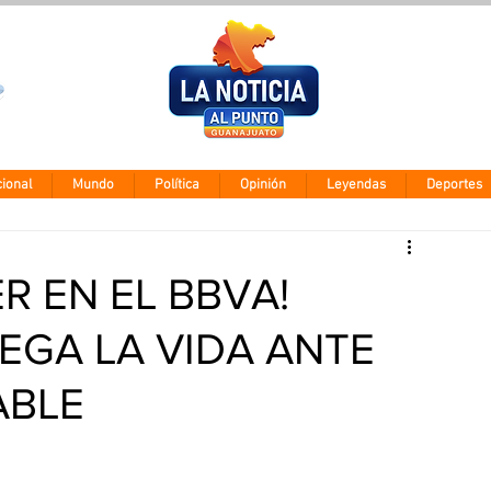
Clima León
Viernes 7 agos
28° - 12°
ional
Mundo
Política
Opinión
Leyendas
Deportes
R EN EL BBVA!
EGA LA VIDA ANTE
ABLE