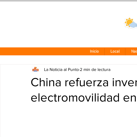
Clima CDMX
24 - 10°
Inicio
Local
Nac
La Noticia al Punto
2 min de lectura
China refuerza inve
electromovilidad e