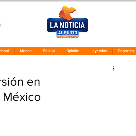
Clima León
Viernes 7 agos
28° - 12°
ional
Mundo
Política
Opinión
Leyendas
Deportes
rsión en
n México