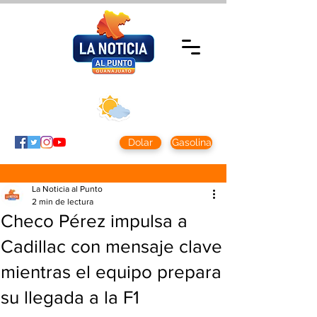
Viernes 7 agosto
2026
Clima CDMX
Clima León
24 - 10°
28° - 12°
Dolar
Gasolina
La Noticia al Punto
2 min de lectura
Checo Pérez impulsa a
Cadillac con mensaje clave
mientras el equipo prepara
su llegada a la F1