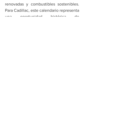
renovadas y combustibles sostenibles. 
Para Cadillac, este calendario representa 
una oportunidad histórica de 
presentarse ante el mundo con un 
proyecto ambicioso y un liderazgo claro 
en pista.
Con el primer rugido del motor ya 
escuchado en Silverstone, el mensaje 
de Checo Pérez dejó claro que la meta 
va más allá de debutar: el objetivo es 
construir historia desde el primer día y 
colocar a Cadillac como un nuevo 
protagonista en la máxima categoría del 
automovilismo.
Por Cadena Política
Compartir en WhatsApp
Compartir en Telegram