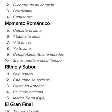
El centro de mi corazón
Provócame
Caprichosa
Momento Romántico
Cuidarte el alma
Atado a tu amor
Y tú te vas
Yo te amo
Completamente enamorados
Si nos quedara poco tiempo
Ritmo y Sabor
Palo bonito
Este ritmo se baila así
Fiesta en América
Bailando bachata
Madre Tierra (Oye)
El Gran Final
Tiempo de vals