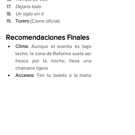
Dejaría todo
Un siglo sin ti
Torero
 (Cierre oficial)
Recomendaciones Finales
Clima:
 Aunque el evento es bajo 
techo, la zona de Reforma suele ser 
fresca por la noche; lleva una 
chamarra ligera.
Accesos:
 Ten tu boleto a la mano 
(físico o digital) y evita llevar 
mochilas grandes para agilizar el 
ingreso.
Ambiente:
 Prepárate para ver a fans 
de todas las edades; Chayanne ha 
logrado que sus conciertos sean 
eventos generacionales donde 
padres e hijos celebran juntos.