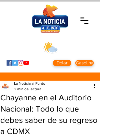
Domingo 9 agosto
2026
Clima CDMX
Clima León
24 - 10°
28° - 12°
Dolar
Gasolina
La Noticia al Punto
2 min de lectura
Chayanne en el Auditorio
Nacional: Todo lo que
debes saber de su regreso
a CDMX