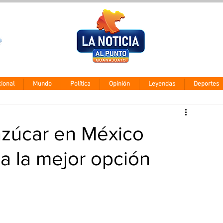
Clima León
Miércoles 5 ago
28° - 12°
ional
Mundo
Política
Opinión
Leyendas
Deportes
zúcar en México
a la mejor opción