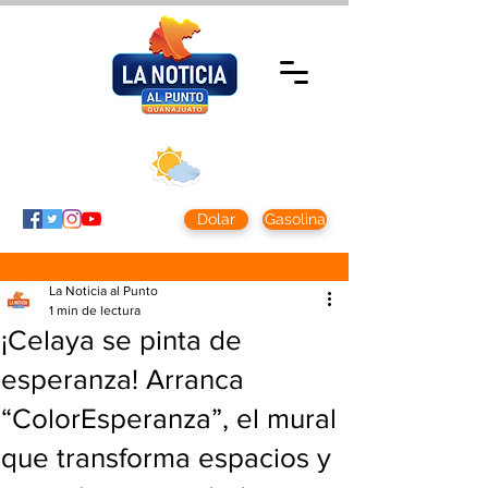
Viernes 7 agosto
2026
Clima CDMX
Clima León
24 - 10°
28° - 12°
Dolar
Gasolina
La Noticia al Punto
1 min de lectura
¡Celaya se pinta de
esperanza! Arranca
“ColorEsperanza”, el mural
que transforma espacios y