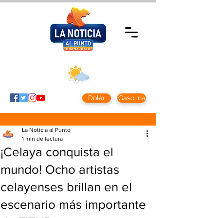
Sábado 8 agosto
2026
Clima CDMX
Clima León
24 - 10°
28° - 12°
Dolar
Gasolina
La Noticia al Punto
1 min de lectura
¡Celaya conquista el
mundo! Ocho artistas
celayenses brillan en el
escenario más importante