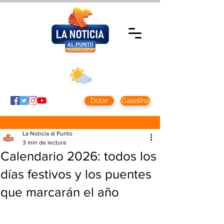
Jueves 5 agosto
2026
Clima CDMX
Clima León
24 - 10°
28° - 12°
Dolar
Gasolina
La Noticia al Punto
3 min de lectura
Calendario 2026: todos los
días festivos y los puentes
que marcarán el año