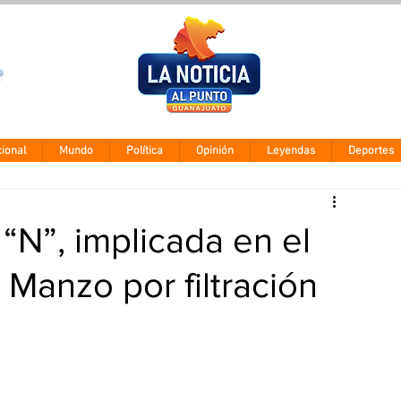
Clima León
Miércoles 5 ago
28° - 12°
ional
Mundo
Política
Opinión
Leyendas
Deportes
N”, implicada en el
 Manzo por filtración