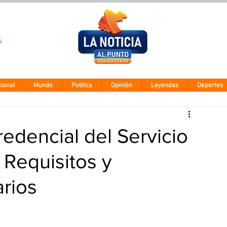
Clima León
Sábado 8 agos
28° - 12°
ional
Mundo
Política
Opinión
Leyendas
Deportes
redencial del Servicio
 Requisitos y
rios