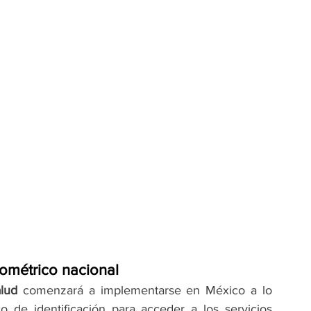
ométrico nacional
alud
 comenzará a implementarse en México a lo 
e identificación para acceder a los servicios 