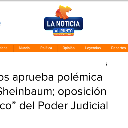
Clima León
Miércoles 5 ago
28° - 12°
ional
Mundo
Política
Opinión
Leyendas
Deportes
os aprueba polémica
 Sheinbaum; oposición
ico” del Poder Judicial