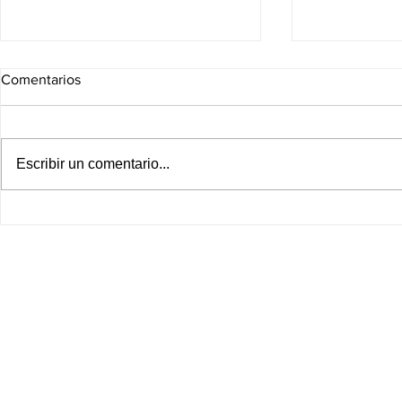
Comentarios
Escribir un comentario...
¡Golpe al bolsillo! Canasta
Chivas, Mont
básica sigue subiendo en
entran en ac
2026 y obliga a familias a
dónde ver l
recortar gastos
HOY