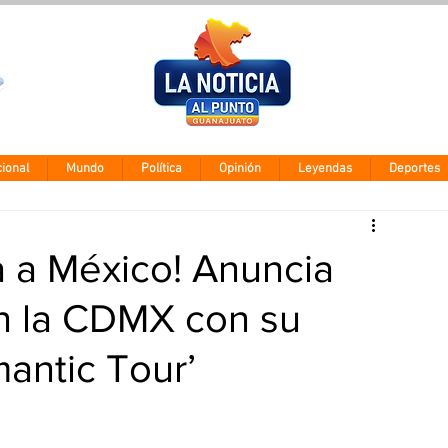
Clima León
Miércoles 5 ago
28° - 12°
ional
Mundo
Política
Opinión
Leyendas
Deportes
a a México! Anuncia
en la CDMX con su
antic Tour’