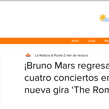
Clima CDMX
24 - 10°
Inicio
Local
Nac
La Noticia al Punto
2 min de lectura
¡Bruno Mars regres
cuatro conciertos 
nueva gira ‘The Rom