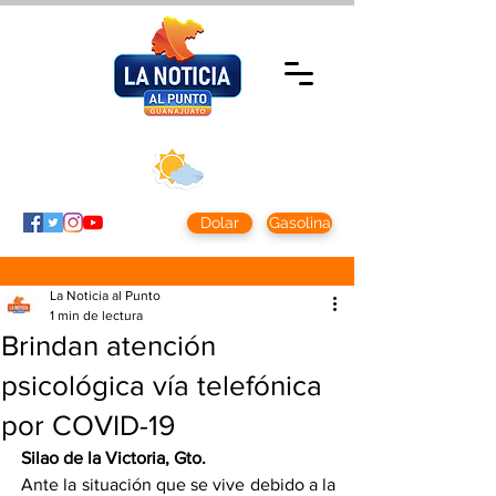
Miércoles 5 agosto
2026
Clima CDMX
Clima León
24 - 10°
28° - 12°
Dolar
Gasolina
La Noticia al Punto
1 min de lectura
Brindan atención
psicológica vía telefónica
por COVID-19
Silao de la Victoria, Gto. 
Ante la situación que se vive debido a la 