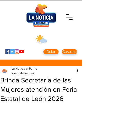
Sábado 8 agosto
2026
Clima CDMX
Clima León
24 - 10°
28° - 12°
Dolar
Gasolina
La Noticia al Punto
2 min de lectura
Brinda Secretaría de las
Mujeres atención en Feria
Estatal de León 2026