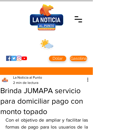
Jueves 5 agosto
2026
Clima CDMX
Clima León
24 - 10°
28° - 12°
Dolar
Gasolina
La Noticia al Punto
2 min de lectura
Brinda JUMAPA servicio
para domiciliar pago con
monto topado
Con el objetivo de ampliar y facilitar las 
formas de pago para los usuarios de la 