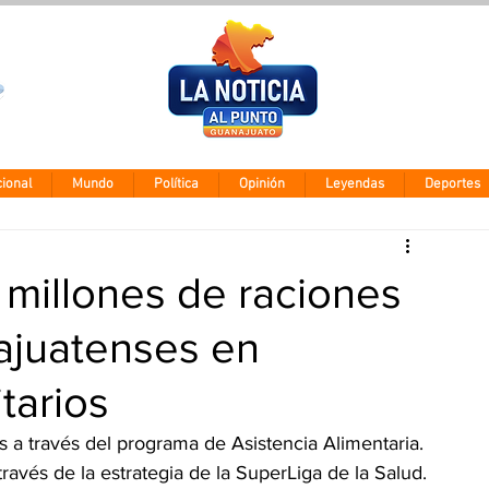
Clima León
Miércoles 5 ago
28° - 12°
ional
Mundo
Política
Opinión
Leyendas
Deportes
9 millones de raciones
ajuatenses en
arios
 a través del programa de Asistencia Alimentaria.
 través de la estrategia de la SuperLiga de la Salud.