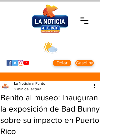
Jueves 5 agosto
2026
Clima CDMX
Clima León
24 - 10°
28° - 12°
Dolar
Gasolina
La Noticia al Punto
2 min de lectura
Benito al museo: Inauguran
la exposición de Bad Bunny
sobre su impacto en Puerto
Rico