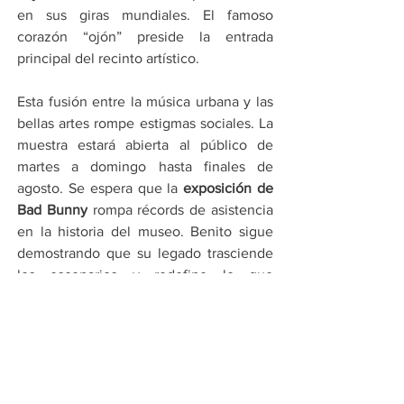
en sus giras mundiales. El famoso 
corazón “ojón” preside la entrada 
principal del recinto artístico.
Esta fusión entre la música urbana y las 
bellas artes rompe estigmas sociales. La 
muestra estará abierta al público de 
martes a domingo hasta finales de 
agosto. Se espera que la 
exposición de 
Bad Bunny
 rompa récords de asistencia 
en la historia del museo. Benito sigue 
demostrando que su legado trasciende 
los escenarios y redefine lo que 
consideramos arte hoy.
Por Angel Soto
Compartir en WhatsApp
Compartir en Telegram