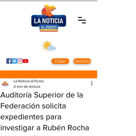
Jueves 6 agosto
2026
Clima CDMX
Clima León
24 - 10°
28° - 12°
Dolar
Gasolina
La Noticia al Punto
2 min de lectura
Auditoría Superior de la
Federación solicita
expedientes para
investigar a Rubén Rocha