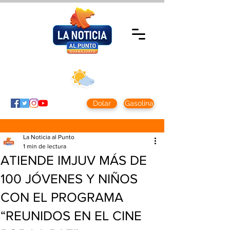
Viernes 7 agosto
2026
Clima CDMX
Clima León
24 - 10°
28° - 12°
Dolar
Gasolina
La Noticia al Punto
1 min de lectura
ATIENDE IMJUV MÁS DE
100 JÓVENES Y NIÑOS
CON EL PROGRAMA
“REUNIDOS EN EL CINE