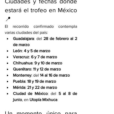
Ciudades y fechas donde 
estará el trofeo en México 
📍
El recorrido confirmado contempla 
varias ciudades del país:
Guadalajara
: del 
28 de febrero al 2 
de marzo
León
: 
4 y 5 de marzo
Veracruz
: 
6 y 7 de marzo
Chihuahua
: 
9 y 10 de marzo
Querétaro
: 
11 y 12 de marzo
Monterrey
: del 
14 al 16 de marzo
Puebla
: 
18 y 19 de marzo
Mérida
: 
21 y 22 de marzo
Ciudad de México
: del 
5 al 8 de 
junio
, en 
Utopía Mixhuca
Un momento único para 