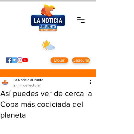
Viernes 7 agosto
2026
Clima CDMX
Clima León
24 - 10°
28° - 12°
Dolar
Gasolina
La Noticia al Punto
2 min de lectura
Así puedes ver de cerca la
Copa más codiciada del
planeta