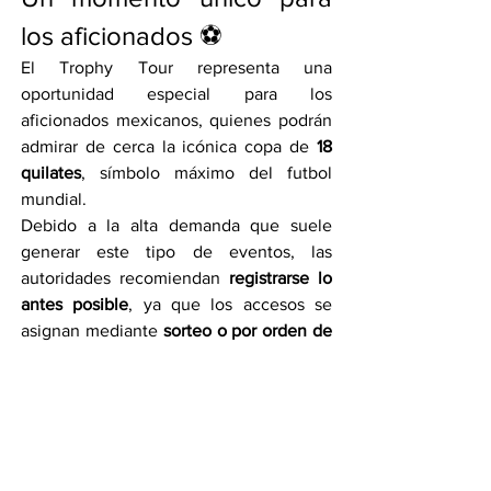
los aficionados ⚽
El Trophy Tour representa una 
oportunidad especial para los 
aficionados mexicanos, quienes podrán 
admirar de cerca la icónica copa de 
18 
quilates
, símbolo máximo del futbol 
mundial.
Debido a la alta demanda que suele 
generar este tipo de eventos, las 
autoridades recomiendan 
registrarse lo 
antes posible
, ya que los accesos se 
asignan mediante 
sorteo o por orden de 
registro
.
Así, los fanáticos no solo podrán ver el 
trofeo original, sino también sentir la 
emoción que antecede a la 
Copa 
Mundial de la FIFA 2026
, torneo que 