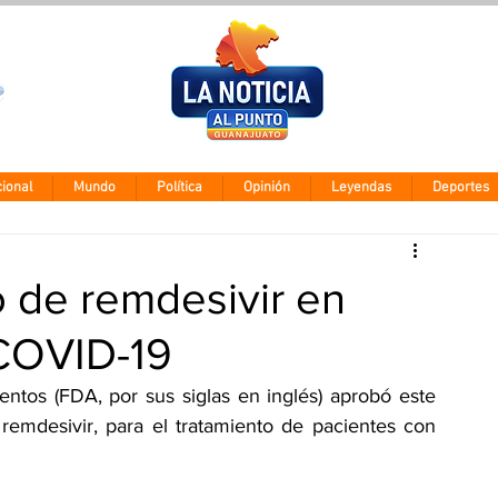
Clima León
Sábado 8 agos
28° - 12°
ional
Mundo
Política
Opinión
Leyendas
Deportes
 de remdesivir en
 COVID-19
tos (FDA, por sus siglas en inglés) aprobó este 
remdesivir, para el tratamiento de pacientes con 