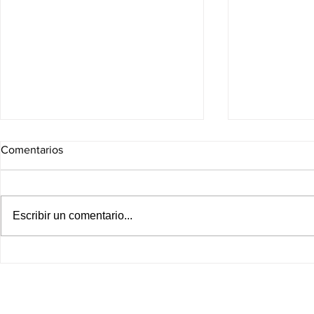
Comentarios
Escribir un comentario...
¡FRENO AL PROYECTO DE
¡Golpe sin p
TRUMP! Tribunal ordena
CJNG! EU ca
detener obras del gran salón
visas y ofre
de baile de la Casa Blanca
millones de 
líderes