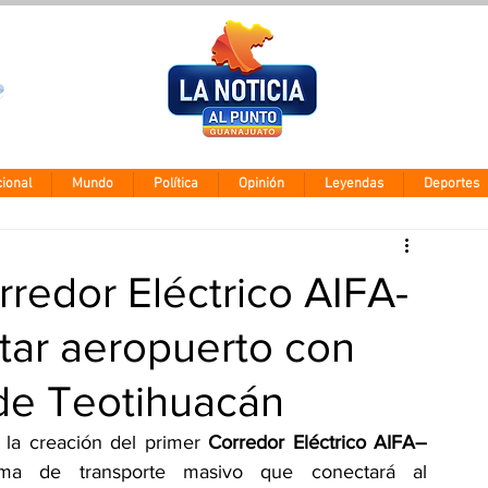
Clima León
Jueves 5 agos
28° - 12°
ional
Mundo
Política
Opinión
Leyendas
Deportes
redor Eléctrico AIFA-
ar aeropuerto con
de Teotihuacán
la creación del primer 
Corredor Eléctrico AIFA–
ma de transporte masivo que conectará al 