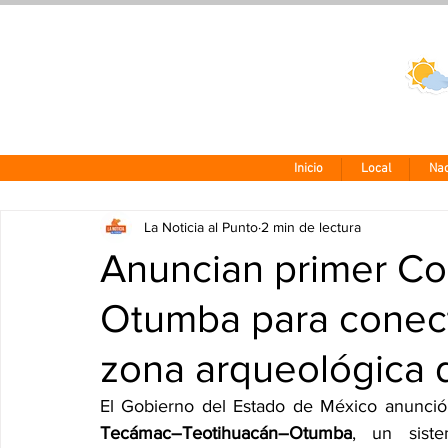
Clima CDMX
24 - 10°
Inicio
Local
Nac
La Noticia al Punto
2 min de lectura
Anuncian primer Cor
Otumba para conect
zona arqueológica 
El Gobierno del Estado de México anunció 
Tecámac–Teotihuacán–Otumba
, un siste