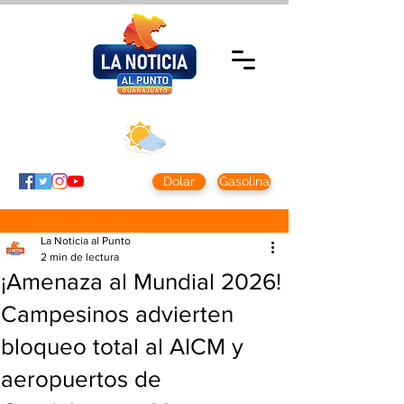
Viernes 7 agosto
2026
Clima CDMX
Clima León
24 - 10°
28° - 12°
Dolar
Gasolina
La Noticia al Punto
2 min de lectura
¡Amenaza al Mundial 2026!
Campesinos advierten
bloqueo total al AICM y
aeropuertos de