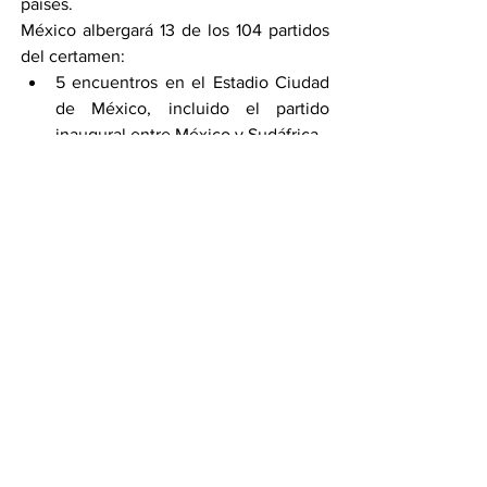
países.
México albergará 13 de los 104 partidos 
del certamen:
5 encuentros en el Estadio Ciudad 
de México, incluido el partido 
inaugural entre México y Sudáfrica.
4 partidos en el Estadio Monterrey, 
entre ellos juegos de Suecia y un 
duelo de dieciseisavos de final.
4 encuentros en el Estadio 
Guadalajara, destacando el México 
vs Corea del Sur y el España vs 
Uruguay.
La amenaza de bloqueos en plena Copa 
del Mundo enciende las alarmas ante el 
posible impacto económico, turístico y 
logístico que podrían provocar las 
protestas en uno de los eventos 
deportivos más importantes del planeta.