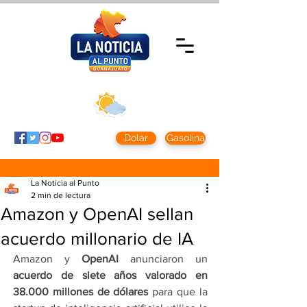
Jueves 5 agosto
2026
Clima CDMX
Clima León
24 - 10°
28° - 12°
Dolar
Gasolina
La Noticia al Punto
2 min de lectura
Amazon y OpenAI sellan
acuerdo millonario de IA
Amazon y 
OpenAI
 anunciaron un 
acuerdo de siete años valorado en 
38.000 millones de dólares
 para que la 