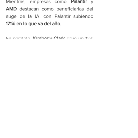
Mientras, empresas como 
Palantir
 y 
AMD
 destacan como beneficiarias del 
auge de la IA, con Palantir subiendo 
171% en lo que va del año
.
En paralelo, 
Kimberly-Clark
 cayó un 12% 
tras anunciar la adquisición de 
Kenvue
por 
40.000 millones de dólares
, 
operación que consolidará a la 
compañía en el segundo lugar global de 
productos de salud y bienestar, detrás 
de Procter & Gamble.
El 
acuerdo Amazon-OpenAI
 representa 
un 
hito estratégico
 en la combinación 
de 
IA y servicios en la nube
, y consolida 
la tendencia alcista del sector 
tecnológico, marcando un nuevo 
impulso para el mercado 
estadounidense en los próximos años.