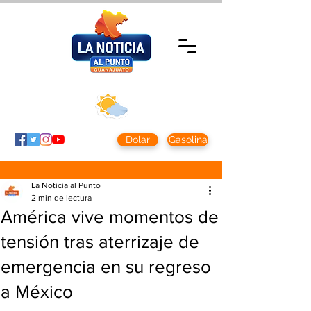
Viernes 7 agosto
2026
Clima CDMX
Clima León
24 - 10°
28° - 12°
Dolar
Gasolina
La Noticia al Punto
2 min de lectura
América vive momentos de
tensión tras aterrizaje de
emergencia en su regreso
a México