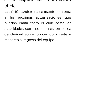
oficial
La afición azulcrema se mantiene atenta 
a las próximas actualizaciones que 
puedan emitir tanto el club como las 
autoridades correspondientes, en busca 
de claridad sobre lo ocurrido y certeza 
respecto al regreso del equipo.
Por ahora, el incidente queda como un 
recordatorio de los imprevistos que 
pueden surgir incluso en los trayectos 
más rutinarios, y que, en esta ocasión, 
dejó un susto mayúsculo en uno de los 
clubes más importantes del fútbol 
mexicano.
Por Omar Zarate.
Compartir en WhatsApp
Compartir en Telegram