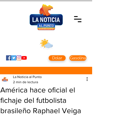
Viernes 7 agosto
2026
Clima CDMX
Clima León
24 - 10°
28° - 12°
Dolar
Gasolina
La Noticia al Punto
2 min de lectura
América hace oficial el
fichaje del futbolista
brasileño Raphael Veiga