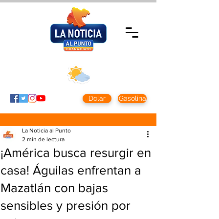
Sábado 8 agosto
2026
Clima CDMX
Clima León
24 - 10°
28° - 12°
Dolar
Gasolina
La Noticia al Punto
2 min de lectura
¡América busca resurgir en
casa! Águilas enfrentan a
Mazatlán con bajas
sensibles y presión por