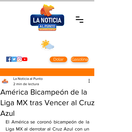
Miércoles 5 agosto
2026
Clima CDMX
Clima León
24 - 10°
28° - 12°
Dolar
Gasolina
La Noticia al Punto
2 min de lectura
América Bicampeón de la
Liga MX tras Vencer al Cruz
Azul
El América se coronó bicampeón de la 
Liga MX al derrotar al Cruz Azul con un 