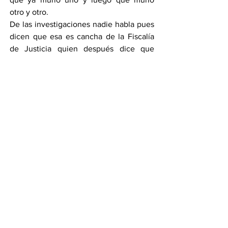
otro y otro.
De las investigaciones nadie habla pues 
dicen que esa es cancha de la Fiscalía 
de Justicia quien después dice que 
todos estaban coludidos con el crimen 
organizado y ahí ya valió todo, porque 
en lugar de ayudar desayunan, porque 
ahora los celayenses creen que todos 
los elementos que comprende la 
Secretaría de Seguridad de Celaya son 
malos y ya no hay en quién confiar.
El temor está en el aire…
Yo este domingo me despido contando 
solicitudes y sin pasar por Celaya, nos 
vemos la próxima porque recuerde que 
el que “no cae, resbala”.