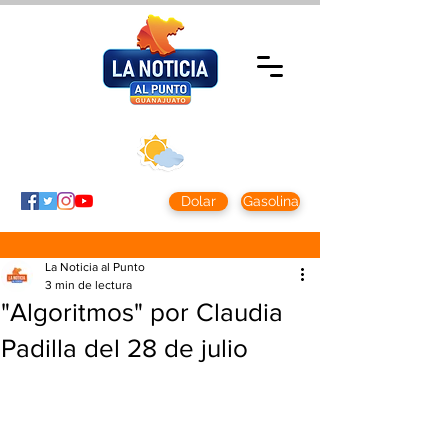
Jueves 5 agosto
2026
Clima CDMX
Clima León
24 - 10°
28° - 12°
Dolar
Gasolina
La Noticia al Punto
3 min de lectura
"Algoritmos" por Claudia
Padilla del 28 de julio