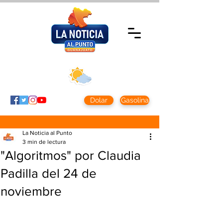
Domingo 9 agosto
2026
Clima CDMX
Clima León
24 - 10°
28° - 12°
Dolar
Gasolina
La Noticia al Punto
3 min de lectura
"Algoritmos" por Claudia
Padilla del 24 de
noviembre