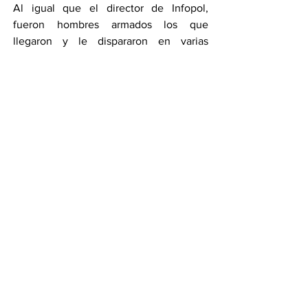
Al igual que el director de Infopol, 
fueron hombres armados los que 
llegaron y le dispararon en varias 
ocasiones.
Después de todo esto la radiografía no 
es más que aquella que las autoridades 
no quieren ver, están rebasados por el 
crimen organizado quienes ya están 
cobrando lo prometido.
Lo prometido es deuda 
Yo este domingo me voy de puntitas y si 
hacer ruido porque luego se enojan, nos 
vemos la próxima porque recuerde que 
el que “no cae, resbala”.
Compartir en WhatsApp
Compartir en Telegram