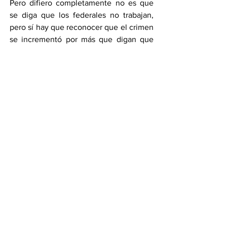
Pero difiero completamente no es que 
se diga que los federales no trabajan, 
pero sí hay que reconocer que el crimen 
se incrementó por más que digan que 
no…
Al pan pan y al vino vino
Yo este domingo me despido sin regaño 
y sin que les crea, nos vemos la próxima 
porque recuerde que el que “no cae, 
resbala”.
Compartir en WhatsApp
Compartir en Telegram
Ver todo
Entradas recientes