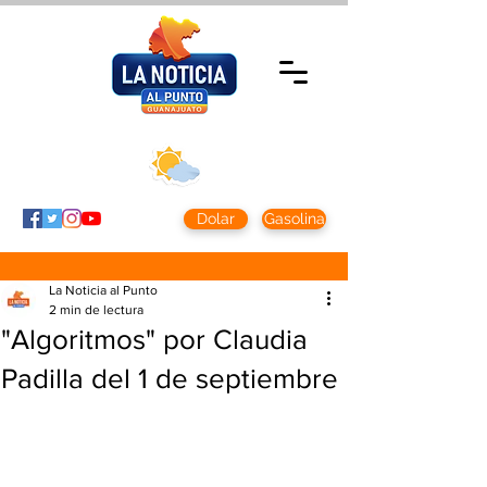
Viernes 7 agosto
2026
Clima CDMX
Clima León
24 - 10°
28° - 12°
Dolar
Gasolina
La Noticia al Punto
2 min de lectura
"Algoritmos" por Claudia
Padilla del 1 de septiembre