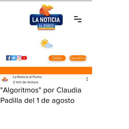
Jueves 5 agosto
2026
Clima CDMX
Clima León
24 - 10°
28° - 12°
Dolar
Gasolina
La Noticia al Punto
2 min de lectura
"Algoritmos" por Claudia
Padilla del 1 de agosto