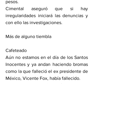
pesos.
Cimental aseguró que si hay 
irregularidades iniciará las denuncias y 
con ello las investigaciones.
Más de alguno tiembla
Cafeteado
Aún no estamos en el día de los Santos 
Inocentes y ya andan haciendo bromas 
como la que falleció el ex presidente de 
México, Vicente Fox, había fallecido.
El panista de 82 años, aún vive, y la 
noticia falsa no le pareció graciosa.
No espanten…
Yo este jueves me despido con zapatos 
rotos y sin cafetear a nadie, nos vemos 