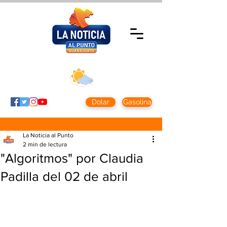
Miércoles 5 agosto
2026
Clima CDMX
Clima León
24 - 10°
28° - 12°
Dolar
Gasolina
La Noticia al Punto
2 min de lectura
"Algoritmos" por Claudia
Padilla del 02 de abril