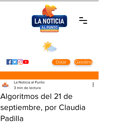
Jueves 6 agosto
2026
Clima CDMX
Clima León
24 - 10°
28° - 12°
Dolar
Gasolina
La Noticia al Punto
3 min de lectura
Algoritmos del 21 de
septiembre, por Claudia
Padilla