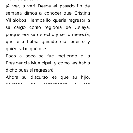
¡A ver, a ver! Desde el pasado fin de 
semana dimos a conocer que Cristina 
Villalobos Hermosillo quería regresar a 
su cargo como regidora de Celaya, 
porque era su derecho y se lo merecía, 
que ella había ganado ese puesto y 
quién sabe qué más.
Poco a poco se fue metiendo a la 
Presidencia Municipal, y como les había 
dicho pues sí regresará.
Ahora su discurso es que su hijo, 
acusado de extorsionar a los 
comerciantes de la Central de Abastos, 
el mismo que fue exhibido por la 
Fiscalía General de Justicia del Estado, 
ahora no hizo nada y es inocente.
Lo mismo que dijo antes de que le 
exigieran dejará el cargo sino la iban 