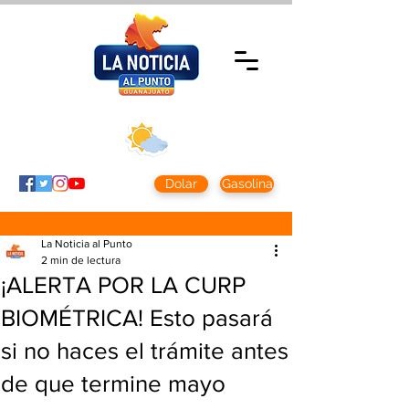
Jueves 5 agosto
2026
Clima CDMX
Clima León
24 - 10°
28° - 12°
Dolar
Gasolina
La Noticia al Punto
2 min de lectura
¡ALERTA POR LA CURP
BIOMÉTRICA! Esto pasará
si no haces el trámite antes
de que termine mayo