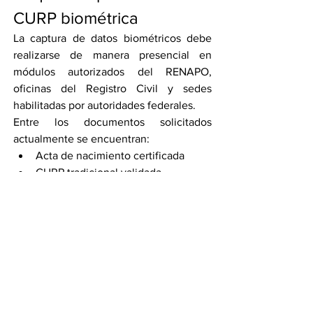
CURP biométrica
La captura de datos biométricos debe 
realizarse de manera presencial en 
módulos autorizados del RENAPO, 
oficinas del Registro Civil y sedes 
habilitadas por autoridades federales.
Entre los documentos solicitados 
actualmente se encuentran:
Acta de nacimiento certificada
CURP tradicional validada
Identificación oficial vigente
Comprobante de domicilio reciente
Correo electrónico personal
En el caso de menores de edad, también 
puede aceptarse credencial escolar u 
otro documento de identificación.
El trámite incluye toma de fotografía, 