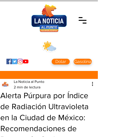
Viernes 7 agosto
2026
Clima CDMX
Clima León
24 - 10°
28° - 12°
Dolar
Gasolina
La Noticia al Punto
2 min de lectura
Alerta Púrpura por Índice
de Radiación Ultravioleta
en la Ciudad de México:
Recomendaciones de