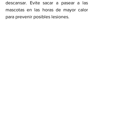
descansar. Evite sacar a pasear a las 
mascotas en las horas de mayor calor 
para prevenir posibles lesiones.
Siguiendo estas recomendaciones, 
podemos contribuir a prevenir 
enfermedades o golpes de calor durante 
esta alerta púrpura en la Ciudad de 
México.
Por Salvador Sánchez
Compartir en WhatsApp
Compartir en Telegram
Ver todo
Entradas recientes