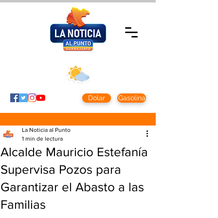
Miércoles 5 agosto
2026
Clima CDMX
Clima León
24 - 10°
28° - 12°
Dolar
Gasolina
La Noticia al Punto
1 min de lectura
Alcalde Mauricio Estefanía
Supervisa Pozos para
Garantizar el Abasto a las
Familias