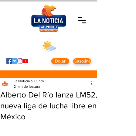
Jueves 5 agosto
2026
Clima CDMX
Clima León
24 - 10°
28° - 12°
Dolar
Gasolina
La Noticia al Punto
2 min de lectura
Alberto Del Río lanza LM52,
nueva liga de lucha libre en
México