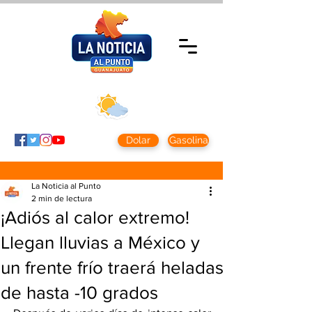
Jueves 6 agosto
2026
Clima CDMX
Clima León
24 - 10°
28° - 12°
Dolar
Gasolina
La Noticia al Punto
2 min de lectura
¡Adiós al calor extremo!
Llegan lluvias a México y
un frente frío traerá heladas
de hasta -10 grados