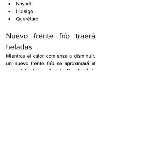
Nayarit
Hidalgo
Querétaro
Nuevo frente frío traerá 
heladas
Mientras el calor comienza a disminuir, 
un nuevo frente frío se aproximará al 
norte del país a partir del miércoles 4 de 
marzo
, lo que provocará un descenso 
significativo de temperatura en zonas 
montañosas.
Temperaturas de -10 a -5 grados
Zonas serranas de Chihuahua y 
Durango
Temperaturas de -5 a 0 grados
Zonas serranas de Baja California, 
Puebla y Veracruz