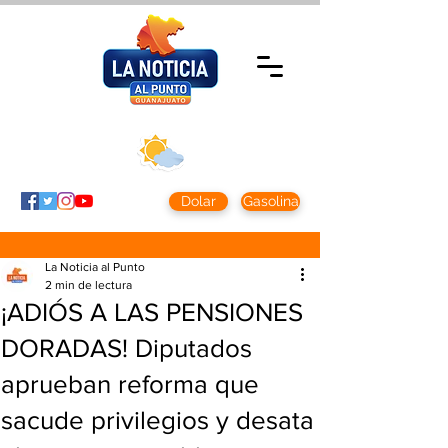
Sábado 8 agosto
2026
Clima CDMX
Clima León
24 - 10°
28° - 12°
Dolar
Gasolina
La Noticia al Punto
2 min de lectura
¡ADIÓS A LAS PENSIONES
DORADAS! Diputados
aprueban reforma que
sacude privilegios y desata