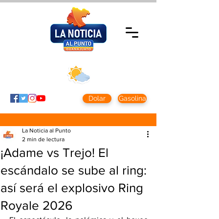
Domingo 9 agosto
2026
Clima CDMX
Clima León
24 - 10°
28° - 12°
Dolar
Gasolina
La Noticia al Punto
2 min de lectura
¡Adame vs Trejo! El
escándalo se sube al ring:
así será el explosivo Ring
Royale 2026