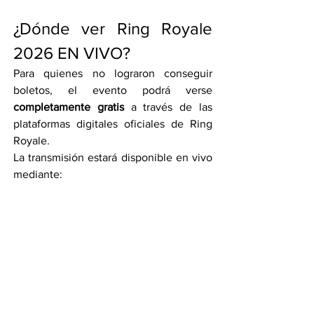
¿Dónde ver Ring Royale 
2026 EN VIVO?
Para quienes no lograron conseguir 
boletos, el evento podrá verse 
completamente gratis
 a través de las 
plataformas digitales oficiales de Ring 
Royale.
La transmisión estará disponible en vivo 
mediante:
Twitch
YouTube
TikTok
De esta manera, miles de espectadores 
podrán seguir cada combate desde sus 
casas y ser testigos de una de las 
funciones más mediáticas y polémicas 
del año. 