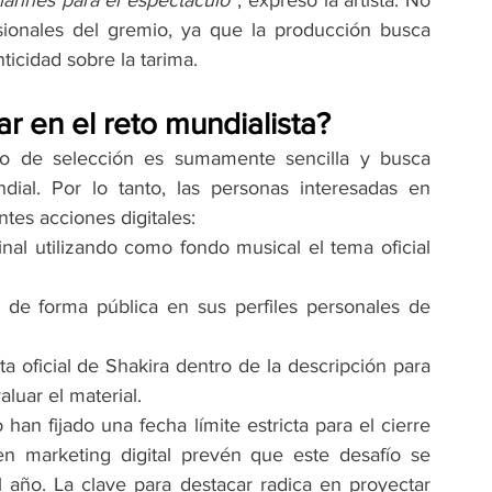
larines para el espectáculo”
, expresó la artista. No 
esionales del gremio, ya que la producción busca 
ticidad sobre la tarima.
r en el reto mundialista?
so de selección es sumamente sencilla y busca 
ndial. Por lo tanto, las personas interesadas en 
ntes acciones digitales:
 Filmar una rutina original utilizando como fondo musical el tema oficial 
 de forma pública en sus perfiles personales de 
a oficial de Shakira dentro de la descripción para 
luar el material.
an fijado una fecha límite estricta para el cierre 
n marketing digital prevén que este desafío se 
l año. La clave para destacar radica en proyectar 