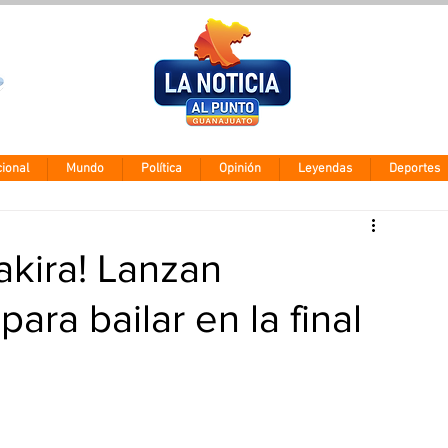
Clima León
Miércoles 5 ago
28° - 12°
ional
Mundo
Política
Opinión
Leyendas
Deportes
akira! Lanzan
para bailar en la final