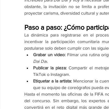
increíbles para Dai Dai y voy a necesitar bai
obstante, la invitación no se limita a prof
proyectar carisma, diversidad cultural y auten
Paso a paso: ¿Cómo participa
La dinámica para registrarse en el proce
incentivar la participación comunitaria mu
postularse solo deben cumplir con las siguie
Grabar un video:
Dai Dai
.
Publicar la pieza:
 Compartir el metraje
TikTok o Instagram.
Etiquetar a la artista:
 Mencionar la cuent
que su equipo de coreógrafos pueda eva
Hasta el momento las oficinas de la FIFA no h
del concurso. Sin embargo, los expertos e
convertirá en el reto digital más grande de