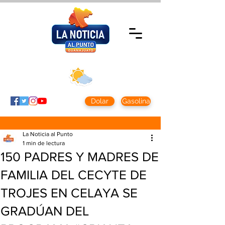
Miércoles 5 agosto
2026
Clima CDMX
Clima León
24 - 10°
28° - 12°
Dolar
Gasolina
La Noticia al Punto
1 min de lectura
150 PADRES Y MADRES DE
FAMILIA DEL CECYTE DE
TROJES EN CELAYA SE
GRADÚAN DEL