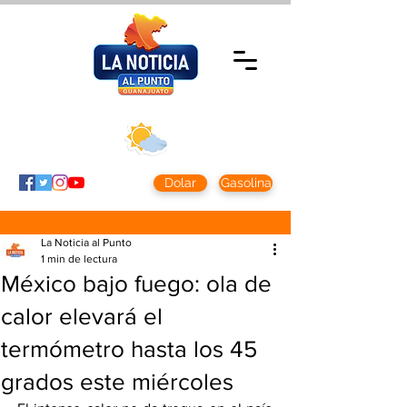
Viernes 7 agosto
2026
Clima CDMX
Clima León
24 - 10°
28° - 12°
Dolar
Gasolina
La Noticia al Punto
1 min de lectura
México bajo fuego: ola de
calor elevará el
termómetro hasta los 45
grados este miércoles